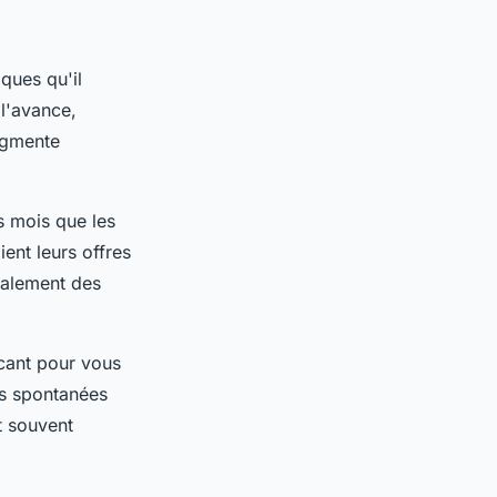
ques qu'il
 l'avance,
augmente
s mois que les
ent leurs offres
galement des
acant pour vous
es spontanées
t souvent