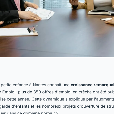
un emploi en
a petite enfance à Nantes connaît une
croissance remarqua
 Emploi, plus de 350 offres d'emploi en crèche ont été pub
ise cette année. Cette dynamique s'explique par l'augment
garde d'enfants et les nombreux projets d'ouverture de stru
uer dans ce domaine porteur ?