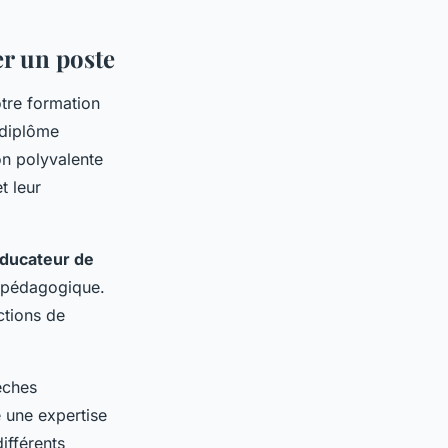
er un poste
otre formation
 diplôme
on polyvalente
t leur
ducateur de
n pédagogique.
ctions de
èches
 une expertise
ifférents