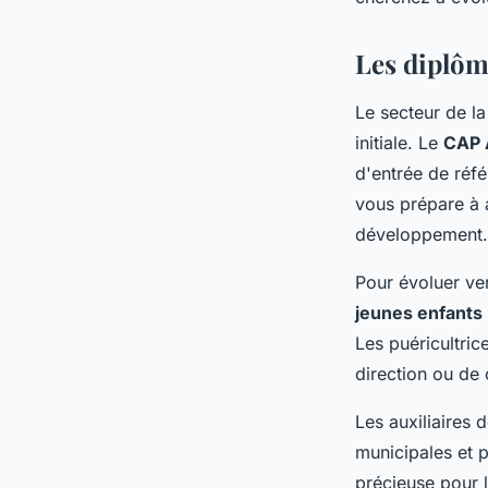
agent@linkuma.com
•
23 novembre 2025
•
7 min de lecture
Les diplôm
Le secteur de la
initiale. Le
CAP 
d'entrée de réfé
vous prépare à 
développement.
Pour évoluer ve
jeunes enfants
Les puéricultri
direction ou de 
Les auxiliaires 
municipales et 
précieuse pour l