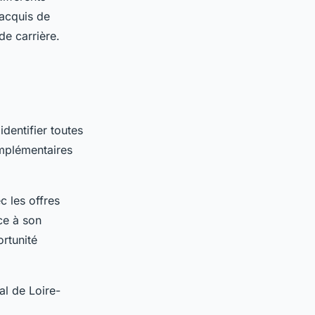
 acquis de
de carrière.
dentifier toutes
plémentaires
c les offres
ce à son
rtunité
al de Loire-