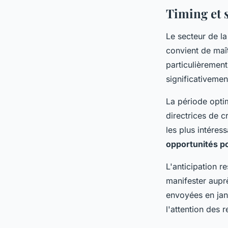
Timing et s
Le secteur de la
convient de maît
particulièremen
significativemen
La période optim
directrices de c
les plus intére
opportunités p
L'anticipation r
manifester aupr
envoyées en janv
l'attention des r