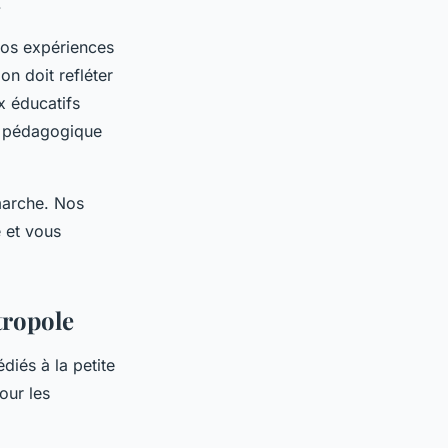
.
vos expériences
on doit refléter
 éducatifs
t pédagogique
marche. Nos
e et vous
tropole
diés à la petite
our les