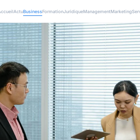
ccueil
Actu
Business
Formation
Juridique
Management
Marketing
Ser