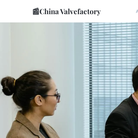
📰
China Valvefactory
A