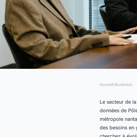
Accueil
›
Business
BUSINESS
Trouvez facilement 
Le secteur de l
données de Pôle
crèche à Nantes !
métropole nanta
des besoins en 
cherchez à évol