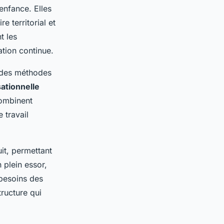
 enfance. Elles
e territorial et
t les
tion continue.
 des méthodes
sationnelle
combinent
 travail
uit, permettant
 plein essor,
 besoins des
tructure qui