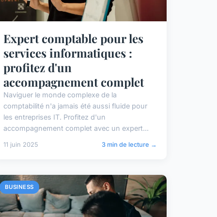
Expert comptable pour les
services informatiques :
profitez d'un
accompagnement complet
Naviguer le monde complexe de la
comptabilité n'a jamais été aussi fluide pour
les entreprises IT. Profitez d'un
accompagnement complet avec un expert...
11 juin 2025
3 min de lecture →
BUSINESS