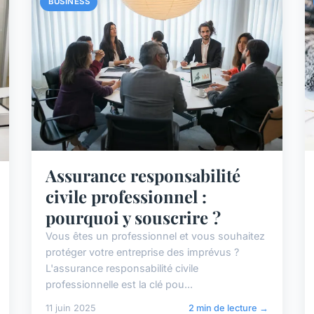
BUSINESS
Assurance responsabilité
civile professionnel :
pourquoi y souscrire ?
Vous êtes un professionnel et vous souhaitez
protéger votre entreprise des imprévus ?
L'assurance responsabilité civile
professionnelle est la clé pou...
11 juin 2025
2 min de lecture →