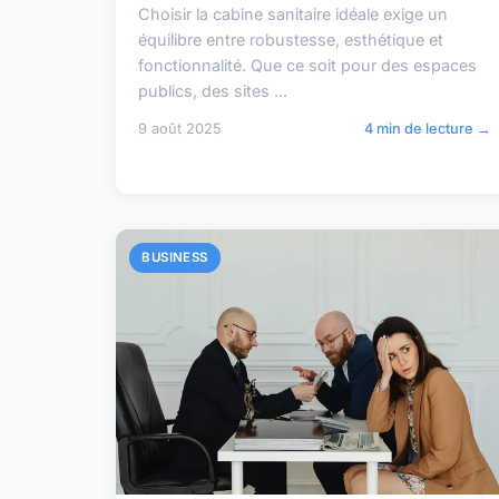
Choisir la cabine sanitaire idéale exige un
équilibre entre robustesse, esthétique et
fonctionnalité. Que ce soit pour des espaces
publics, des sites ...
9 août 2025
4 min de lecture →
BUSINESS