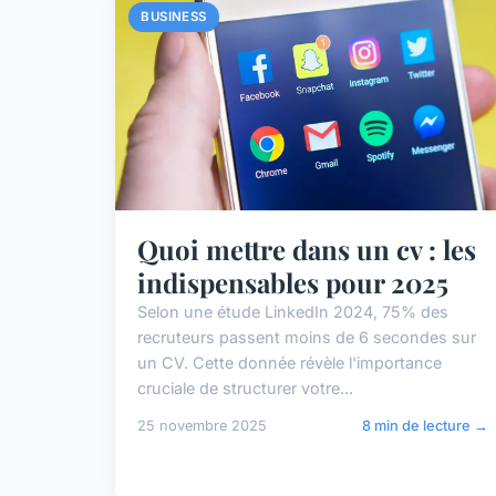
BUSINESS
Quoi mettre dans un cv : les
indispensables pour 2025
Selon une étude LinkedIn 2024, 75% des
recruteurs passent moins de 6 secondes sur
un CV. Cette donnée révèle l'importance
cruciale de structurer votre...
25 novembre 2025
8 min de lecture →