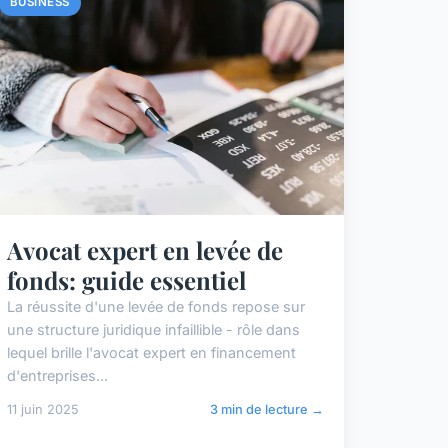
BUSINESS
Avocat expert en levée de
fonds: guide essentiel
La réussite d'une levée de fonds repose sur
une structure juridique infaillible - rôle dans
lequel brille l'avocat expert en financement
d'entreprises...
11 juin 2025
3 min de lecture →