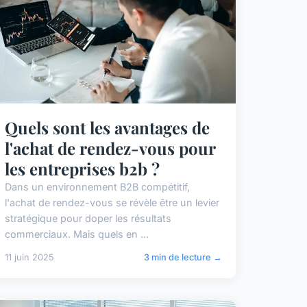
Quels sont les avantages de
l'achat de rendez-vous pour
les entreprises b2b ?
Dans un environnement B2B compétitif,
l'achat de rendez-vous se révèle être un levier
stratégique pour doper les résultats
commerciaux. Mais quels en ...
11 juin 2025
3 min de lecture →