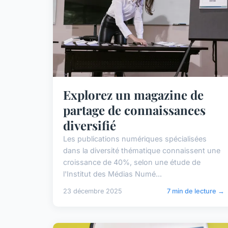
Explorez un magazine de
partage de connaissances
diversifié
Les publications numériques spécialisées
dans la diversité thématique connaissent une
croissance de 40%, selon une étude de
l'Institut des Médias Numé...
23 décembre 2025
7 min de lecture →