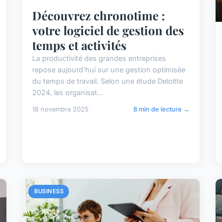
Découvrez chronotime :
votre logiciel de gestion des
temps et activités
La productivité des grandes entreprises
repose aujourd'hui sur une gestion optimisée
du temps de travail. Selon une étude Deloitte
2024, les organisat...
18 novembre 2025
8 min de lecture →
BUSINESS