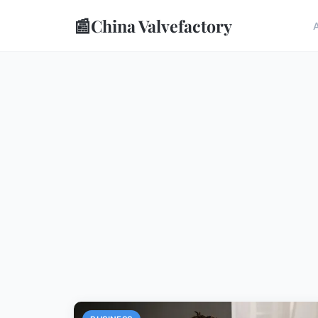
📰
China Valvefactory
A