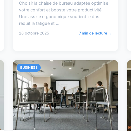
Choisir la chaise de bureau adaptée optimise
votre confort et booste votre productivité.
Une assise ergonomique soutient le dos,
réduit la fatigue et ...
26 octobre 2025
7 min de lecture →
BUSINESS