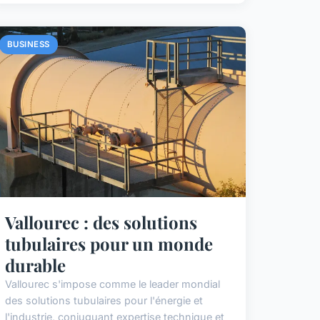
BUSINESS
Vallourec : des solutions
tubulaires pour un monde
durable
Vallourec s'impose comme le leader mondial
des solutions tubulaires pour l'énergie et
l'industrie, conjuguant expertise technique et