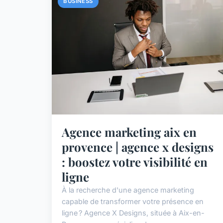
BUSINESS
Agence marketing aix en
provence | agence x designs
: boostez votre visibilité en
ligne
À la recherche d'une agence marketing
capable de transformer votre présence en
ligne ? Agence X Designs, située à Aix-en-