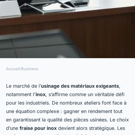
Accueil
›
Business
BUSINESS
Comment choisir la meilleure
Le marché de l’
usinage des matériaux exigeants
,
notamment l'
inox
, s’affirme comme un véritable défi
fraise pour inox : stratégies,
pour les industriels. De nombreux ateliers font face à
critères et recommandations
une équation complexe : gagner en rendement tout
en garantissant la qualité des pièces usinées. Le choix
agent@linkuma.com
•
9 décembre 2025
•
6 min de lecture
d’une
fraise pour inox
devient alors stratégique. Les