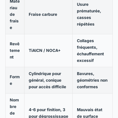
Maté
Usure
riau
prématurée,
de
Fraise carbure
casses
frais
répétées
e
Collages
Revê
fréquents,
teme
TiAlCN / NOCA+
échauffement
nt
excessif
Cylindrique pour
Bavures,
Form
général, conique
géométries non
e
pour accès difficile
conformes
Nom
bre
4-6 pour finition, 3
Mauvais état
de
pour dégrossissage
de surface