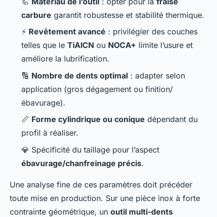
🦾
Matériau de l’outil
: opter pour la
fraise
carbure
garantit robustesse et stabilité thermique.
⚡
Revêtement avancé
: privilégier des couches
telles que le
TiAlCN
ou
NOCA+
limite l’usure et
améliore la lubrification.
🔢
Nombre de dents optimal
: adapter selon
application (gros dégagement ou finition/
ébavurage).
📏
Forme cylindrique ou conique
dépendant du
profil à réaliser.
💎 Spécificité du taillage pour l’aspect
ébavurage/chanfreinage précis
.
Une analyse fine de ces paramètres doit précéder
toute mise en production. Sur une pièce inox à forte
contrainte géométrique, un
outil multi-dents