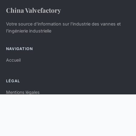
China Valvefactory
Votre source d'information sur l'industrie des vannes et
l'ingénierie industrielle
NAVIGATION
Accueil
LÉGAL
Mentions légales
Contact
© 2026 China Valvefactory. Tous droits réservés.