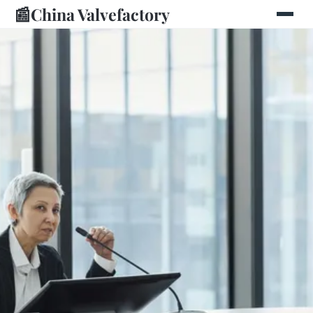
📰
China Valvefactory