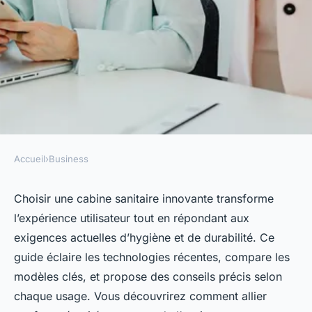
Accueil
›
Business
BUSINESS
Guide d'achat des cabines
Choisir une cabine sanitaire innovante transforme
l’expérience utilisateur tout en répondant aux
sanitaires innovantes pour
exigences actuelles d’hygiène et de durabilité. Ce
tous vos besoins
guide éclaire les technologies récentes, compare les
modèles clés, et propose des conseils précis selon
agent@linkuma.com
•
21 octobre 2025
•
8 min de lecture
chaque usage. Vous découvrirez comment allier