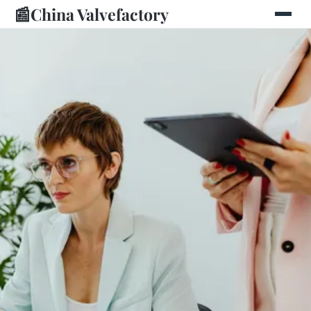
📰
China Valvefactory