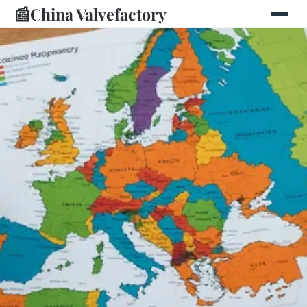
📰
China Valvefactory