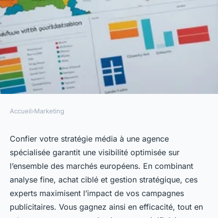
Accueil
›
Marketing
MARKETING
Agence media planning :
Confier votre stratégie média à une agence
spécialisée garantit une visibilité optimisée sur
booster votre visibilité en
l’ensemble des marchés européens. En combinant
europe
analyse fine, achat ciblé et gestion stratégique, ces
experts maximisent l’impact de vos campagnes
agent@linkuma.com
•
7 octobre 2025
•
4 min de lecture
publicitaires. Vous gagnez ainsi en efficacité, tout en