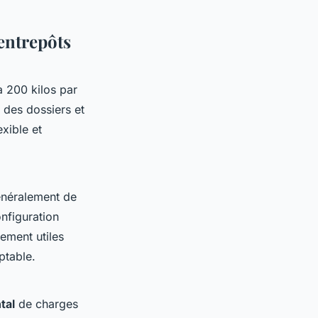
entrepôts
à 200 kilos par
 des dossiers et
exible et
énéralement de
nfiguration
rement utiles
ptable.
tal
de charges