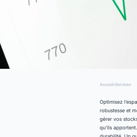
Accueil
›
Services
SERVICES
Rayonnage métalliqu
Optimisez l’esp
robustesse et mo
de stockage pour les
gérer vos stock
qu'ils apportent
durabilité. Un g