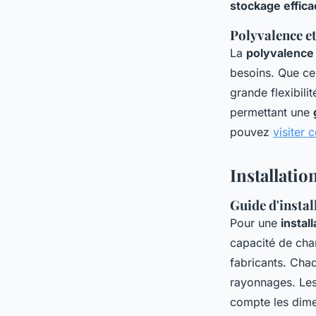
stockage effica
Polyvalence e
La
polyvalence
besoins. Que ce
grande flexibili
permettant une
pouvez
visiter 
Installati
Guide d'instal
Pour une
instal
capacité de char
fabricants. Chaq
rayonnages. Les 
compte les dimen