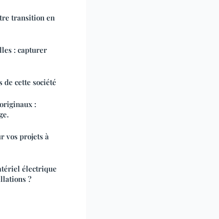
tre transition en
les : capturer
s de cette société
riginaux :
ge.
r vos projets à
ériel électrique
llations ?