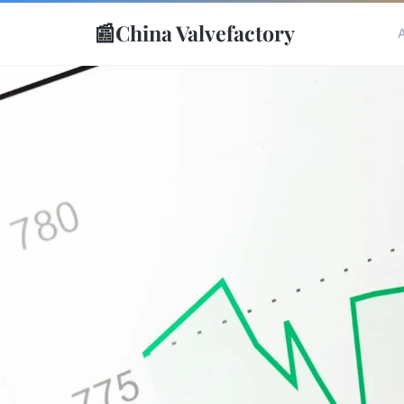
📰
China Valvefactory
A