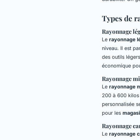
entrepôts
Types de r
agent@linkuma.com
•
11 juin 2025
•
3 min de lecture
Rayonnage lé
Le
rayonnage l
niveau. Il est pa
des outils légers
économique pour
Rayonnage mi
Le
rayonnage m
200 à 600 kilos
personnalisée se
pour les
magas
Rayonnage can
Le
rayonnage c