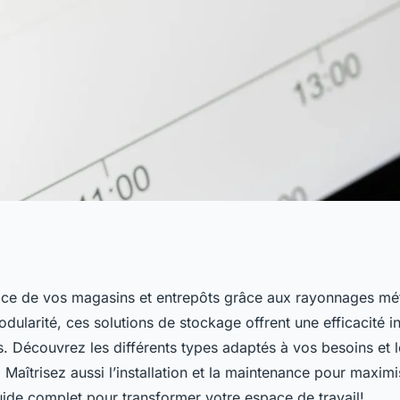
e : une solution
ace de vos magasins et entrepôts grâce aux rayonnages méta
dularité, ces solutions de stockage offrent une efficacité 
 magasins et les
s. Découvrez les différents types adaptés à vos besoins et 
. Maîtrisez aussi l’installation et la maintenance pour maximi
uide complet pour transformer votre espace de travail!