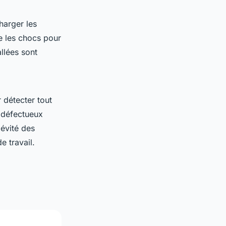
harger les
e les chocs pour
llées sont
 détecter tout
 défectueux
gévité des
 travail.