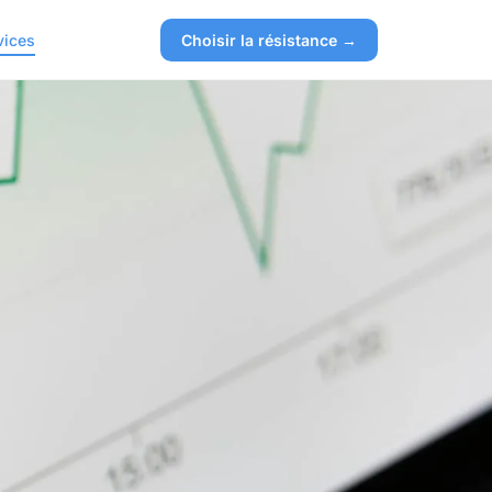
vices
Choisir la résistance →