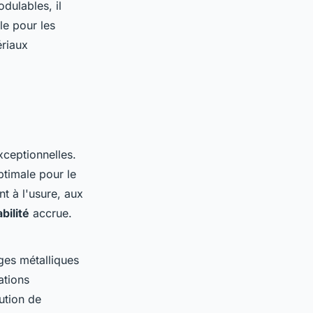
dulables, il
le pour les
ériaux
ceptionnelles.
ptimale pour le
ent à l'usure, aux
bilité
accrue.
ges métalliques
ations
lution de