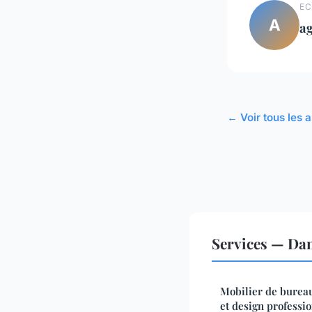
EC
A
a
← Voir tous les a
Services — Da
Mobilier de bureau 
et design professi