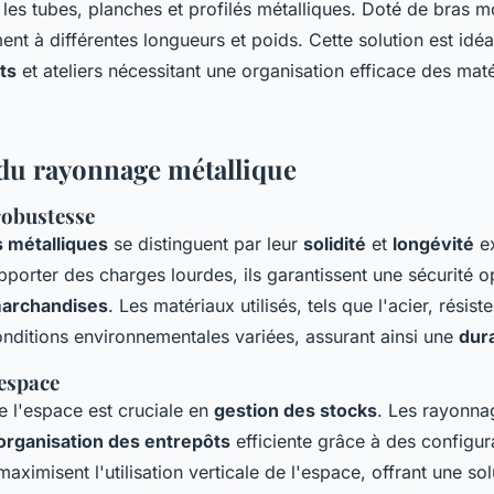
es tubes, planches et profilés métalliques. Doté de bras mo
ent à différentes longueurs et poids. Cette solution est idéa
ts
et ateliers nécessitant une organisation efficace des mat
du rayonnage métallique
robustesse
 métalliques
se distinguent par leur
solidité
et
longévité
ex
porter des charges lourdes, ils garantissent une sécurité o
marchandises
. Les matériaux utilisés, tels que l'acier, résist
onditions environnementales variées, assurant ainsi une
dura
'espace
e l'espace est cruciale en
gestion des stocks
. Les rayonna
organisation des entrepôts
efficiente grâce à des configur
maximisent l'utilisation verticale de l'espace, offrant une so