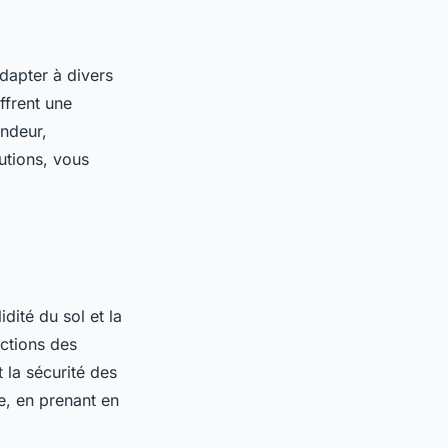
dapter à divers
ffrent une
ondeur,
utions, vous
dité du sol et la
uctions des
t la sécurité des
e, en prenant en